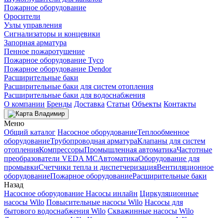
Пожарное оборудование
Оросители
Узлы управления
Сигнализаторы и концевики
Запорная арматура
Пенное пожаротушение
Пожарное оборудование Tyco
Пожарное оборудование Dendor
Расширительные баки
Расширительные баки для систем отопления
Расширительные баки для водоснабжения
О компании
Бренды
Доставка
Статьи
Объекты
Контакты
Владимир
Меню
Общий каталог
Насосное оборудование
Теплообменное
оборудование
Трубопроводная арматура
Клапаны для систем
отопления
Компрессоры
Промышленная автоматика
Частотные
преобразователи VEDA MC
Автоматика
Оборудование для
промывки
Счетчики тепла и диспетчеризация
Вентиляционное
оборудование
Пожарное оборудование
Расширительные баки
Назад
Насосное оборудование
Насосы инлайн
Циркуляционные
насосы Wilo
Повысительные насосы Wilo
Насосы для
бытового водоснабжения Wilo
Скважинные насосы Wilo