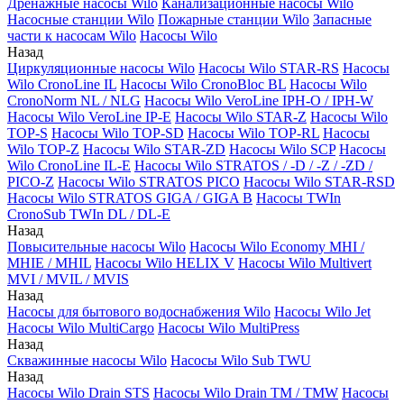
Дренажные насосы Wilo
Канализационные насосы Wilo
Насосные станции Wilo
Пожарные станции Wilo
Запасные
части к насосам Wilo
Насосы Wilo
Назад
Циркуляционные насосы Wilo
Насосы Wilo STAR-RS
Насосы
Wilo CronoLine IL
Насосы Wilo CronoBloc BL
Насосы Wilo
CronoNorm NL / NLG
Насосы Wilo VeroLine IPH-O / IPH-W
Насосы Wilo VeroLine IP-E
Насосы Wilo STAR-Z
Насосы Wilo
TOP-S
Насосы Wilo TOP-SD
Насосы Wilo TOP-RL
Насосы
Wilo TOP-Z
Насосы Wilo STAR-ZD
Насосы Wilo SCP
Насосы
Wilo CronoLine IL-E
Насосы Wilo STRATOS / -D / -Z / -ZD /
PICO-Z
Насосы Wilo STRATOS PICO
Насосы Wilo STAR-RSD
Насосы Wilo STRATOS GIGA / GIGA B
Насосы TWIn
CronoSub TWIn DL / DL-E
Назад
Повысительные насосы Wilo
Насосы Wilo Economy MHI /
MHIE / MHIL
Насосы Wilo HELIX V
Насосы Wilo Multivert
MVI / MVIL / MVIS
Назад
Насосы для бытового водоснабжения Wilo
Насосы Wilo Jet
Насосы Wilo MultiCargo
Насосы Wilo MultiPress
Назад
Скважинные насосы Wilo
Насосы Wilo Sub TWU
Назад
Насосы Wilo Drain STS
Насосы Wilo Drain TM / TMW
Насосы