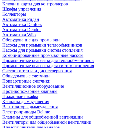
Ключи и карты для контроллеров
Шкафы управления
Коллекторы
Автоматика Ридан
Автоматика Danfoss
Автоматика Dendor
Автоматика Wilo
Оборудование для промывки
Насосы для промывки теплообменников
Насосы для промывки систем отопления
Комбинированные промывочные насосы
Промывочные реагенты для теплообменников
Промывочные реагенты для систем отопления
Счетчики тепла и диспетчеризация
Общедомовые счетчики
Поквартирные счетчики
Вентиляционное оборудование
Противопожарные клапаны
Пожарные шкафы
Клапаны дымоудаления
Вентиляторы дымоудаления
Электроприводы Belimo
Клапаны для общеобменной вентиляции
Вентиляторы для общеобменной вентиляции
Шумоглушители для каналов