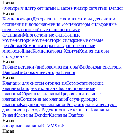
Назад
Фильтры
Фильтр сетчатый Danfoss
Фильтр сетчатый Dendor
Назад
Компенсаторы
Декоративные компенсаторы для систем
отопления и водоснабжения
Компенсаторы сильфонные
осевые многослойные с поворотными
фланцами
Многослойные сильфонные
компенсаторы
Компенсаторы сильфонные осевые
резьбовые
Компенсаторы сильфонные осевые
многослойные
Компенсаторы Хортум
Компенсаторы
сильфонные
Назад
Гибкие вставки (виброкомпенсаторы)
Виброкомпенсаторы
Danfoss
Виброкомпенсаторы Dendor
Назад
Клапаны для систем отопления
Термостатические
клапаны
Запорные клапаны
Балансировочные
клапаны
Обратные клапаны
Предохранительные
клапаны
Соленоидные клапаны
Регулирующие
клапаны
Катушки для клапанов
Регуляторы температуры,
давления и расхода
Редукционные клапаны
Клапаны
Ридан
Клапаны Dendor
Клапаны Danfoss
Назад
Запорные клапаны
RLV
MSV-S
Назад