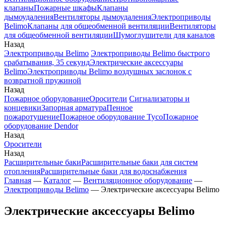
клапаны
Пожарные шкафы
Клапаны
дымоудаления
Вентиляторы дымоудаления
Электроприводы
Belimo
Клапаны для общеобменной вентиляции
Вентиляторы
для общеобменной вентиляции
Шумоглушители для каналов
Назад
Электроприводы Belimo
Электроприводы Belimo быстрого
срабатывания, 35 секунд
Электрические аксессуары
Belimo
Электроприводы Belimo воздушных заслонок c
возвратной пружиной
Назад
Пожарное оборудование
Оросители
Сигнализаторы и
концевики
Запорная арматура
Пенное
пожаротушение
Пожарное оборудование Tyco
Пожарное
оборудование Dendor
Назад
Оросители
Назад
Расширительные баки
Расширительные баки для систем
отопления
Расширительные баки для водоснабжения
Главная
—
Каталог
—
Вентиляционное оборудование
—
Электроприводы Belimo
—
Электрические аксессуары Belimo
Электрические аксессуары Belimo