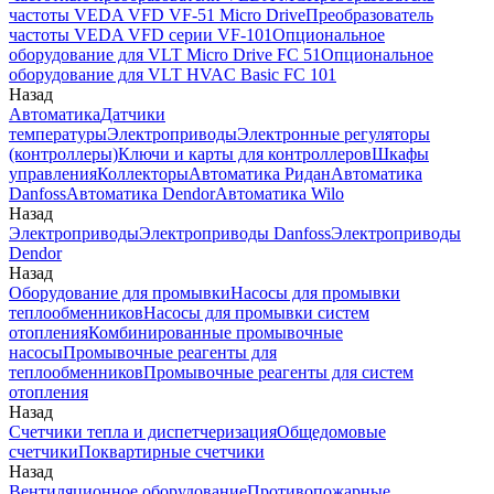
частоты VEDA VFD VF-51 Micro Drive
Преобразователь
частоты VEDA VFD серии VF-101
Опциональное
оборудование для VLT Micro Drive FC 51
Опциональное
оборудование для VLT HVAC Basic FC 101
Назад
Автоматика
Датчики
температуры
Электроприводы
Электронные регуляторы
(контроллеры)
Ключи и карты для контроллеров
Шкафы
управления
Коллекторы
Автоматика Ридан
Автоматика
Danfoss
Автоматика Dendor
Автоматика Wilo
Назад
Электроприводы
Электроприводы Danfoss
Электроприводы
Dendor
Назад
Оборудование для промывки
Насосы для промывки
теплообменников
Насосы для промывки систем
отопления
Комбинированные промывочные
насосы
Промывочные реагенты для
теплообменников
Промывочные реагенты для систем
отопления
Назад
Счетчики тепла и диспетчеризация
Общедомовые
счетчики
Поквартирные счетчики
Назад
Вентиляционное оборудование
Противопожарные