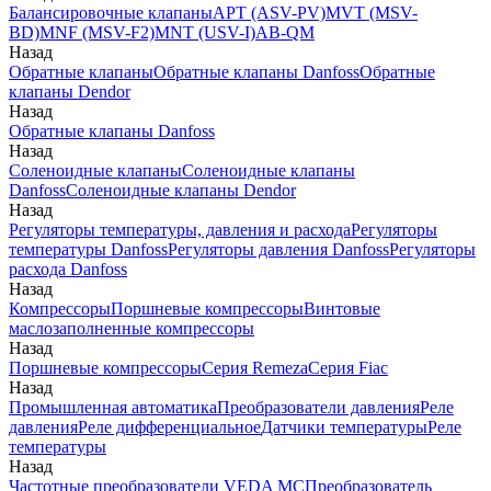
Балансировочные клапаны
APT (ASV-PV)
MVT (MSV-
BD)
MNF (MSV-F2)
MNT (USV-I)
AB-QM
Назад
Обратные клапаны
Обратные клапаны Danfoss
Обратные
клапаны Dendor
Назад
Обратные клапаны Danfoss
Назад
Соленоидные клапаны
Соленоидные клапаны
Danfoss
Соленоидные клапаны Dendor
Назад
Регуляторы температуры, давления и расхода
Регуляторы
температуры Danfoss
Регуляторы давления Danfoss
Регуляторы
расхода Danfoss
Назад
Компрессоры
Поршневые компрессоры
Винтовые
маслозаполненные компрессоры
Назад
Поршневые компрессоры
Серия Remeza
Серия Fiac
Назад
Промышленная автоматика
Преобразователи давления
Реле
давления
Реле дифференциальное
Датчики температуры
Реле
температуры
Назад
Частотные преобразователи VEDA MC
Преобразователь