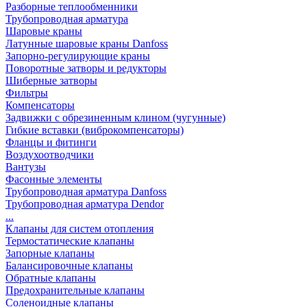
Разборные теплообменники
Трубопроводная арматура
Шаровые краны
Латунные шаровые краны Danfoss
Запорно-регулирующие краны
Поворотные затворы и редукторы
Шиберные затворы
Фильтры
Компенсаторы
Задвижки с обрезиненным клином (чугунные)
Гибкие вставки (виброкомпенсаторы)
Фланцы и фитинги
Воздухоотводчики
Вантузы
Фасонные элементы
Трубопроводная арматура Danfoss
Трубопроводная арматура Dendor
...
Клапаны для систем отопления
Термостатические клапаны
Запорные клапаны
Балансировочные клапаны
Обратные клапаны
Предохранительные клапаны
Соленоидные клапаны