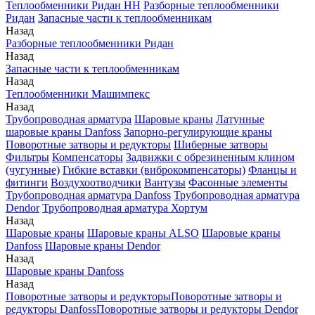
Теплообменники Ридан НН
Разборные теплообменники
Ридан
Запасные части к теплообменникам
Назад
Разборные теплообменники Ридан
Назад
Запасные части к теплообменникам
Назад
Теплообменники Машимпекс
Назад
Трубопроводная арматура
Шаровые краны
Латунные
шаровые краны Danfoss
Запорно-регулирующие краны
Поворотные затворы и редукторы
Шиберные затворы
Фильтры
Компенсаторы
Задвижки с обрезиненным клином
(чугунные)
Гибкие вставки (виброкомпенсаторы)
Фланцы и
фитинги
Воздухоотводчики
Вантузы
Фасонные элементы
Трубопроводная арматура Danfoss
Трубопроводная арматура
Dendor
Трубопроводная арматура Хортум
Назад
Шаровые краны
Шаровые краны ALSO
Шаровые краны
Danfoss
Шаровые краны Dendor
Назад
Шаровые краны Danfoss
Назад
Поворотные затворы и редукторы
Поворотные затворы и
редукторы Danfoss
Поворотные затворы и редукторы Dendor