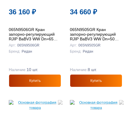
36 160
₽
34 660
₽
065N9506GR Кран
065N9505GR Кран
запорно-регулирующий
запорно-регулирующий
RJIP BaBV3 WW Dn=65
RJIP BaBV3 WW Dn=50
Pn=25, Ридан
Pn=25, Ридан
Арт:
065N9506GR
Арт:
065N9505GR
Бренд:
Ридан
Бренд:
Ридан
Наличие:
10 шт.
Наличие:
8 шт.
Купить
Купить