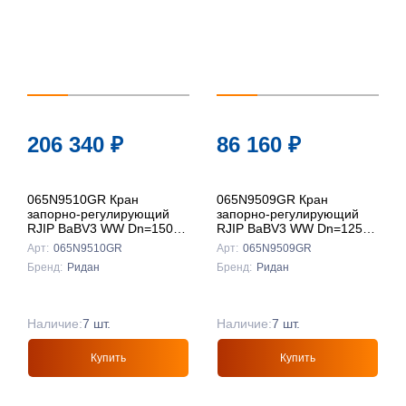
206 340
₽
86 160
₽
065N9510GR Кран
065N9509GR Кран
запорно-регулирующий
запорно-регулирующий
RJIP BaBV3 WW Dn=150
RJIP BaBV3 WW Dn=125
Pn=25, Ридан
Pn=25, Ридан
Арт:
065N9510GR
Арт:
065N9509GR
Бренд:
Ридан
Бренд:
Ридан
Наличие:
7 шт.
Наличие:
7 шт.
Купить
Купить