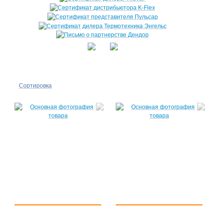
Сортировка
По
популярности
По цене ↑
По цене ↓
По названию
↑