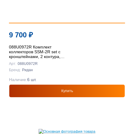
9 700
₽
088U0972R Комплект
коллекторов SSM-2R set с
кронштейнами, 2 контура,
Ридан
Арт:
088U0972R
Бренд:
Ридан
Наличие:
6 шт.
Купить