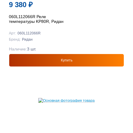
9 380
₽
060L112066R Реле
температуры KP80R, Ридан
Арт:
060L112066R
Бренд:
Ридан
Наличие:
3 шт.
Купить