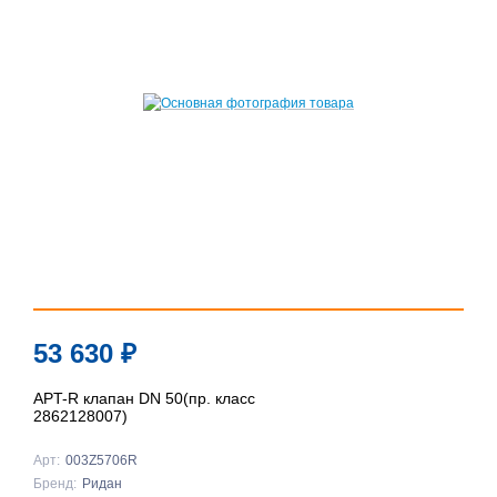
53 630
₽
APT-R клапан DN 50(пр. класс
2862128007)
Арт:
003Z5706R
Бренд:
Ридан