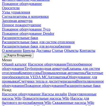
Пожарное оборудование
Оросители
Узлы управления
Сигнализаторы и концевики
Запорная арматура
Пенное пожаротушение
Пожарное оборудование Tyco
Пожарное оборудование Dendor
Расширительные баки
Расширительные баки для систем отопления
Расширительные баки для водоснабжения
О компании
Бренды
Доставка
Статьи
Объекты
Контакты
Владимир
Меню
Общий каталог
Насосное оборудование
Теплообменное
оборудование
Трубопроводная арматура
Клапаны для систем
отопления
Компрессоры
Промышленная автоматика
Частотные
преобразователи VEDA MC
Автоматика
Оборудование для
промывки
Счетчики тепла и диспетчеризация
Вентиляционное
оборудование
Пожарное оборудование
Расширительные баки
Назад
Насосное оборудование
Насосы инлайн
Циркуляционные
насосы Wilo
Повысительные насосы Wilo
Насосы для
бытового водоснабжения Wilo
Скважинные насосы Wilo