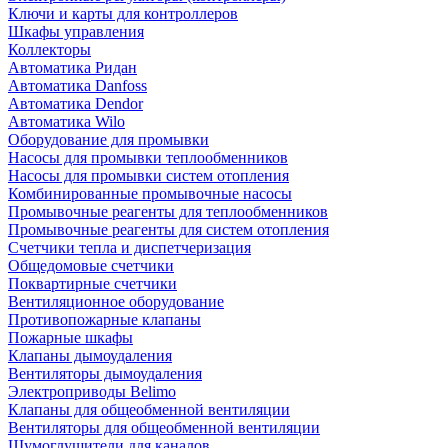
Ключи и карты для контроллеров
Шкафы управления
Коллекторы
Автоматика Ридан
Автоматика Danfoss
Автоматика Dendor
Автоматика Wilo
Оборудование для промывки
Насосы для промывки теплообменников
Насосы для промывки систем отопления
Комбинированные промывочные насосы
Промывочные реагенты для теплообменников
Промывочные реагенты для систем отопления
Счетчики тепла и диспетчеризация
Общедомовые счетчики
Поквартирные счетчики
Вентиляционное оборудование
Противопожарные клапаны
Пожарные шкафы
Клапаны дымоудаления
Вентиляторы дымоудаления
Электроприводы Belimo
Клапаны для общеобменной вентиляции
Вентиляторы для общеобменной вентиляции
Шумоглушители для каналов