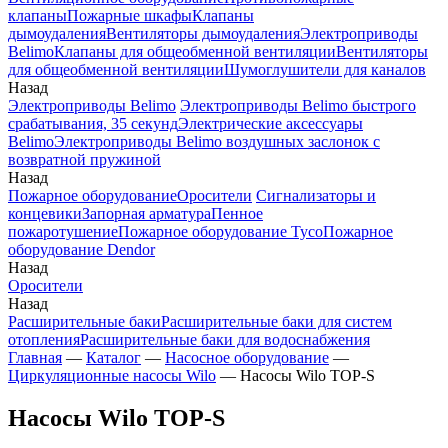
клапаны
Пожарные шкафы
Клапаны
дымоудаления
Вентиляторы дымоудаления
Электроприводы
Belimo
Клапаны для общеобменной вентиляции
Вентиляторы
для общеобменной вентиляции
Шумоглушители для каналов
Назад
Электроприводы Belimo
Электроприводы Belimo быстрого
срабатывания, 35 секунд
Электрические аксессуары
Belimo
Электроприводы Belimo воздушных заслонок c
возвратной пружиной
Назад
Пожарное оборудование
Оросители
Сигнализаторы и
концевики
Запорная арматура
Пенное
пожаротушение
Пожарное оборудование Tyco
Пожарное
оборудование Dendor
Назад
Оросители
Назад
Расширительные баки
Расширительные баки для систем
отопления
Расширительные баки для водоснабжения
Главная
—
Каталог
—
Насосное оборудование
—
Циркуляционные насосы Wilo
—
Насосы Wilo TOP-S
Насосы Wilo TOP-S