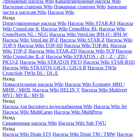
Дренажные насосы Wilo
Канализационные насосы Wilo
Насосные станции Wilo
Пожарные станции Wilo
Запасные
части к насосам Wilo
Насосы Wilo
Назад
Циркуляционные насосы Wilo
Насосы Wilo STAR-RS
Насосы
Wilo CronoLine IL
Насосы Wilo CronoBloc BL
Насосы Wilo
CronoNorm NL / NLG
Насосы Wilo VeroLine IPH-O / IPH-W
Насосы Wilo VeroLine IP-E
Насосы Wilo STAR-Z
Насосы Wilo
TOP-S
Насосы Wilo TOP-SD
Насосы Wilo TOP-RL
Насосы
Wilo TOP-Z
Насосы Wilo STAR-ZD
Насосы Wilo SCP
Насосы
Wilo CronoLine IL-E
Насосы Wilo STRATOS / -D / -Z / -ZD /
PICO-Z
Насосы Wilo STRATOS PICO
Насосы Wilo STAR-RSD
Насосы Wilo STRATOS GIGA / GIGA B
Насосы TWIn
CronoSub TWIn DL / DL-E
Назад
Повысительные насосы Wilo
Насосы Wilo Economy MHI /
MHIE / MHIL
Насосы Wilo HELIX V
Насосы Wilo Multivert
MVI / MVIL / MVIS
Назад
Насосы для бытового водоснабжения Wilo
Насосы Wilo Jet
Насосы Wilo MultiCargo
Насосы Wilo MultiPress
Назад
Скважинные насосы Wilo
Насосы Wilo Sub TWU
Назад
Насосы Wilo Drain STS
Насосы Wilo Drain TM / TMW
Насосы