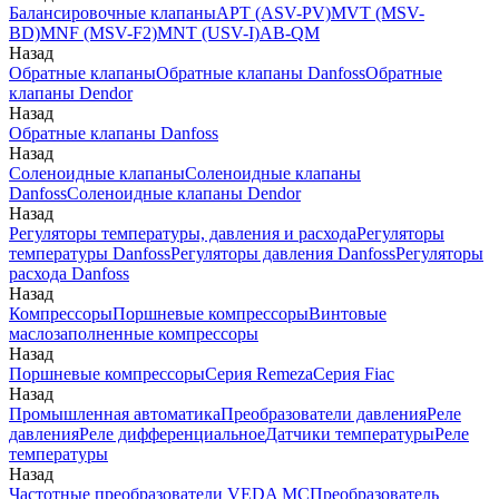
Балансировочные клапаны
APT (ASV-PV)
MVT (MSV-
BD)
MNF (MSV-F2)
MNT (USV-I)
AB-QM
Назад
Обратные клапаны
Обратные клапаны Danfoss
Обратные
клапаны Dendor
Назад
Обратные клапаны Danfoss
Назад
Соленоидные клапаны
Соленоидные клапаны
Danfoss
Соленоидные клапаны Dendor
Назад
Регуляторы температуры, давления и расхода
Регуляторы
температуры Danfoss
Регуляторы давления Danfoss
Регуляторы
расхода Danfoss
Назад
Компрессоры
Поршневые компрессоры
Винтовые
маслозаполненные компрессоры
Назад
Поршневые компрессоры
Серия Remeza
Серия Fiac
Назад
Промышленная автоматика
Преобразователи давления
Реле
давления
Реле дифференциальное
Датчики температуры
Реле
температуры
Назад
Частотные преобразователи VEDA MC
Преобразователь