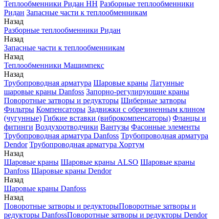
Теплообменники Ридан НН
Разборные теплообменники
Ридан
Запасные части к теплообменникам
Назад
Разборные теплообменники Ридан
Назад
Запасные части к теплообменникам
Назад
Теплообменники Машимпекс
Назад
Трубопроводная арматура
Шаровые краны
Латунные
шаровые краны Danfoss
Запорно-регулирующие краны
Поворотные затворы и редукторы
Шиберные затворы
Фильтры
Компенсаторы
Задвижки с обрезиненным клином
(чугунные)
Гибкие вставки (виброкомпенсаторы)
Фланцы и
фитинги
Воздухоотводчики
Вантузы
Фасонные элементы
Трубопроводная арматура Danfoss
Трубопроводная арматура
Dendor
Трубопроводная арматура Хортум
Назад
Шаровые краны
Шаровые краны ALSO
Шаровые краны
Danfoss
Шаровые краны Dendor
Назад
Шаровые краны Danfoss
Назад
Поворотные затворы и редукторы
Поворотные затворы и
редукторы Danfoss
Поворотные затворы и редукторы Dendor