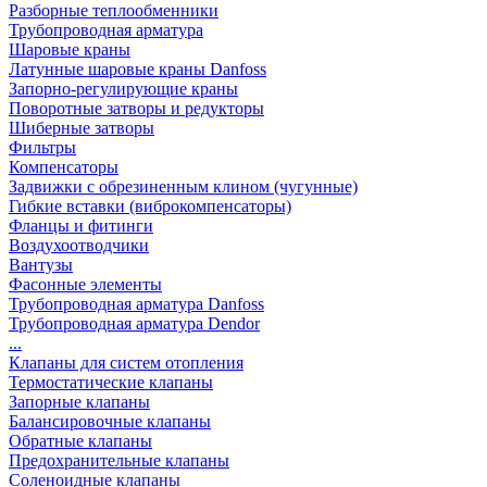
Разборные теплообменники
Трубопроводная арматура
Шаровые краны
Латунные шаровые краны Danfoss
Запорно-регулирующие краны
Поворотные затворы и редукторы
Шиберные затворы
Фильтры
Компенсаторы
Задвижки с обрезиненным клином (чугунные)
Гибкие вставки (виброкомпенсаторы)
Фланцы и фитинги
Воздухоотводчики
Вантузы
Фасонные элементы
Трубопроводная арматура Danfoss
Трубопроводная арматура Dendor
...
Клапаны для систем отопления
Термостатические клапаны
Запорные клапаны
Балансировочные клапаны
Обратные клапаны
Предохранительные клапаны
Соленоидные клапаны