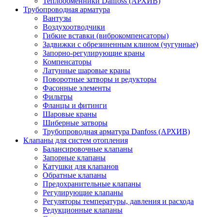
Теплообменники Danfoss (АРХИВ)
Трубопроводная арматура
Вантузы
Воздухоотводчики
Гибкие вставки (виброкомпенсаторы)
Задвижки с обрезиненным клином (чугунные)
Запорно-регулирующие краны
Компенсаторы
Латунные шаровые краны
Поворотные затворы и редукторы
Фасонные элементы
Фильтры
Фланцы и фитинги
Шаровые краны
Шиберные затворы
Трубопроводная арматура Danfoss (АРХИВ)
Клапаны для систем отопления
Балансировочные клапаны
Запорные клапаны
Катушки для клапанов
Обратные клапаны
Предохранительные клапаны
Регулирующие клапаны
Регуляторы температуры, давления и расхода
Редукционные клапаны