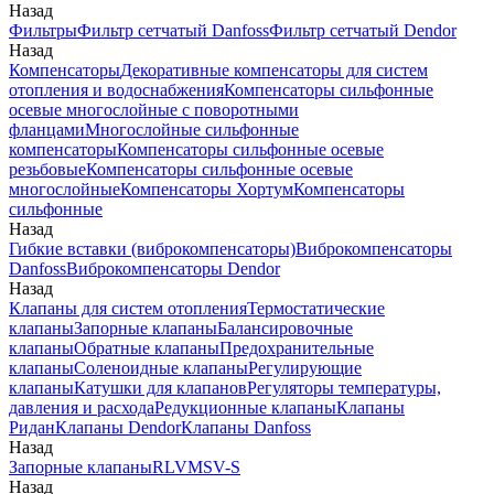
Назад
Фильтры
Фильтр сетчатый Danfoss
Фильтр сетчатый Dendor
Назад
Компенсаторы
Декоративные компенсаторы для систем
отопления и водоснабжения
Компенсаторы сильфонные
осевые многослойные с поворотными
фланцами
Многослойные сильфонные
компенсаторы
Компенсаторы сильфонные осевые
резьбовые
Компенсаторы сильфонные осевые
многослойные
Компенсаторы Хортум
Компенсаторы
сильфонные
Назад
Гибкие вставки (виброкомпенсаторы)
Виброкомпенсаторы
Danfoss
Виброкомпенсаторы Dendor
Назад
Клапаны для систем отопления
Термостатические
клапаны
Запорные клапаны
Балансировочные
клапаны
Обратные клапаны
Предохранительные
клапаны
Соленоидные клапаны
Регулирующие
клапаны
Катушки для клапанов
Регуляторы температуры,
давления и расхода
Редукционные клапаны
Клапаны
Ридан
Клапаны Dendor
Клапаны Danfoss
Назад
Запорные клапаны
RLV
MSV-S
Назад