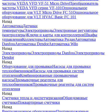
частоты VEDA VFD VF-51 Micro Drive
Преобразователь
частоты VEDA VFD серии VF-101
Опциональное
оборудование для VLT Micro Drive FC 51
Опциональное
оборудование для VLT HVAC Basic FC 101
Назад
Автоматика
Датчики
температуры
Электроприводы
Электронные регуляторы
(контроллеры)
Ключи и карты для контроллеров
Шкафы
управления
Коллекторы
Автоматика Ридан
Автоматика
Danfoss
Автоматика Dendor
Автоматика Wilo
Назад
Электроприводы
Электроприводы Danfoss
Электроприводы
Dendor
Назад
Оборудование для промывки
Насосы для промывки
теплообменников
Насосы для промывки систем
отопления
Комбинированные промывочные
насосы
Промывочные реагенты для
теплообменников
Промывочные реагенты для систем
отопления
Назад
Счетчики тепла и диспетчеризация
Общедомовые
счетчики
Поквартирные счетчики
Назад
Вентиляционное оборудование
Противопожарные