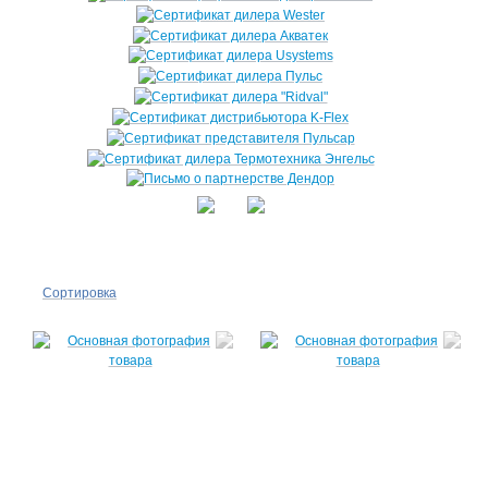
Сортировка
По
популярности
По цене ↑