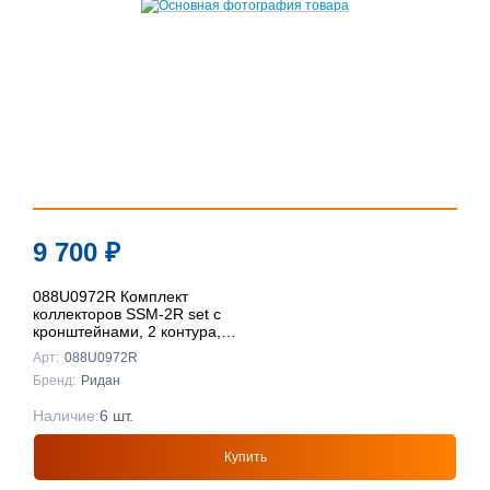
9 700
₽
088U0972R Комплект
коллекторов SSM-2R set с
кронштейнами, 2 контура,
Ридан
Арт:
088U0972R
Бренд:
Ридан
Наличие:
6 шт.
Купить