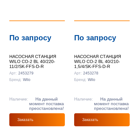
По цене ↓
По названию
↑
По названию
По запросу
По запросу
↓
НАСОСНАЯ СТАНЦИЯ
НАСОСНАЯ СТАНЦИЯ
WILO CO-2 BL 40/220-
WILO CO-2 BL 40/210-
11/2/SK-FFS-D-R
1,5/4/SK-FFS-D-R
Арт:
2453279
Арт:
2453278
Бренд:
Wilo
Бренд:
Wilo
Наличие:
На данный
Наличие:
На данный
момент поставка
момент поставка
преостановлена!
преостановлена!
Заказать
Заказать