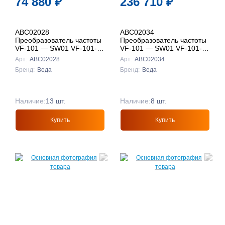
74 880
₽
236 710
₽
ABC02028
ABC02034
Преобразователь частоты
Преобразователь частоты
VF-101 — SW01 VF-101-
VF-101 — SW01 VF-101-
P7K5-0017-A-T4-E20-B-H-
P37K-0075-A-T4-E20-N-H-
Арт:
ABC02028
Арт:
ABC02034
SW01
SW01
Бренд:
Веда
Бренд:
Веда
Наличие:
13 шт.
Наличие:
8 шт.
Купить
Купить