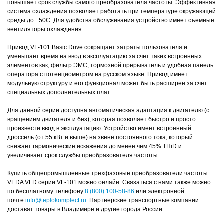
повышает срок службы самого преобразователя частоты. Эффективная
система охлаждения позволяет работать при температуре окружающей
среды до +50С. Для удобства обслуживания устройство имеет съемные
вентиляторы охлаждения.
Привод VF-101 Basic Drive сокращает затраты пользователя и
уменьшает время на ввод в эксплуатацию за счет таких встроенных
элементов как, фильтр ЭМС, тормозной прерыватель и удобная панель
оператора с потенциометром на русском языке. Привод имеет
модульную структуру и его функционал может быть расширен за счет
специальных дополнительных плат.
Для данной серии доступна автоматическая адаптация к двигателю (с
вращением двигателя и без), которая позволяет быстро и просто
произвести ввод в эксплуатацию. Устройство имеет встроенный
дроссель (от 55 кВт и выше) на звене постоянного тока, который
снижает гармонические искажения до менее чем 45% THiD и
увеличивает срок службы преобразователя частоты.
Купить общепромышленные трехфазовые преобразователи частоты
VEDA VFD серии VF-101 можно онлайн. Связаться с нами также можно
по бесплатному телефону
8 (800) 100-58-86
или электронной
почте
info@teplokomplect.ru
. Партнерские транспортные компании
доставят товары в Владимире и другие города России.