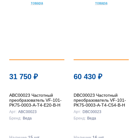
По
популярности
По цене ↑
По цене ↓
По названию
↑
По названию
31 750
₽
60 430
₽
↓
ABC00023 Частотный
DBC00023 Частотный
преобразователь VF-101-
преобразователь VF-101-
PK75-0003-A-T4-E20-B-H
PK75-0003-A-T4-C54-B-H
Арт:
ABC00023
Арт:
DBC00023
Бренд:
Веда
Бренд:
Веда
Наличие:
15 шт.
Наличие:
16 шт.