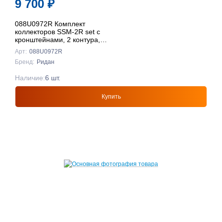
9 700
₽
088U0972R Комплект
коллекторов SSM-2R set с
кронштейнами, 2 контура,
Ридан
Арт:
088U0972R
Бренд:
Ридан
Наличие:
6 шт.
Купить