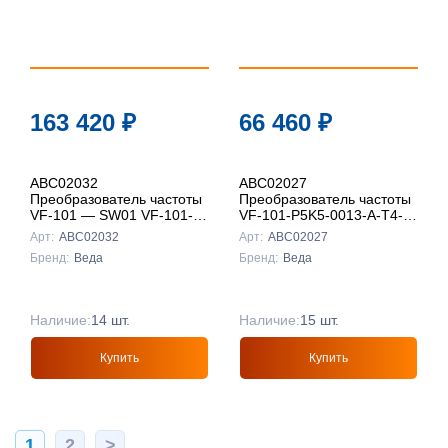
163 420
₽
66 460
₽
ABC02032
ABC02027
Преобразователь частоты
Преобразователь частоты
VF-101 — SW01 VF-101-
VF-101-P5K5-0013-A-T4-
P22K-0045-A-T4-E20-B-H-
E20-B-H-SW01
Арт:
ABC02032
Арт:
ABC02027
SW0
Бренд:
Веда
Бренд:
Веда
Наличие:
14 шт.
Наличие:
15 шт.
Купить
Купить
1
2
>