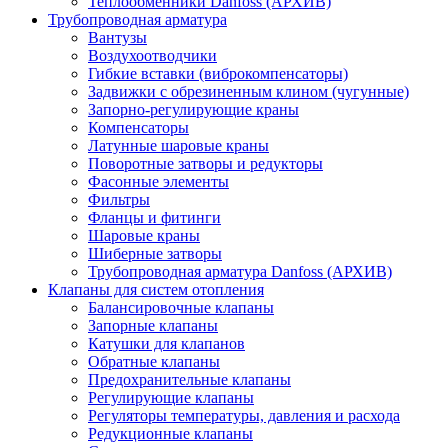
Теплообменники Danfoss (АРХИВ)
Трубопроводная арматура
Вантузы
Воздухоотводчики
Гибкие вставки (виброкомпенсаторы)
Задвижки с обрезиненным клином (чугунные)
Запорно-регулирующие краны
Компенсаторы
Латунные шаровые краны
Поворотные затворы и редукторы
Фасонные элементы
Фильтры
Фланцы и фитинги
Шаровые краны
Шиберные затворы
Трубопроводная арматура Danfoss (АРХИВ)
Клапаны для систем отопления
Балансировочные клапаны
Запорные клапаны
Катушки для клапанов
Обратные клапаны
Предохранительные клапаны
Регулирующие клапаны
Регуляторы температуры, давления и расхода
Редукционные клапаны