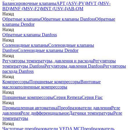
Балансировочные клапаны
APT (ASV-PV)
MVT (MSV-
BD)
MNF (MSV-F2)
MNT (USV-I)
AB-QM
Назад
Обратные клапаны
Обратные клапаны Danfoss
Обратные
клапаны Dendor
Назад
Обратные клапаны Danfoss
Назад
Соленоидные клапаны
Соленоидные клапаны
Danfoss
Соленоидные клапаны Dendor
Назад
Регуляторы температуры, давления и расхода
Регуляторы
температуры Danfoss
Регуляторы давления Danfoss
Регуляторы
расхода Danfoss
Назад
Компрессоры
Поршневые компрессоры
Винтовые
маслозаполненные компрессоры
Назад
Поршневые компрессоры
Серия Remeza
Серия Fiac
Назад
Промышленная автоматика
Преобразователи давления
Реле
давления
Реле дифференциальное
Датчики температуры
Реле
температуры
Назад
Частотные преобразователи VEDA MC
Преобразователь