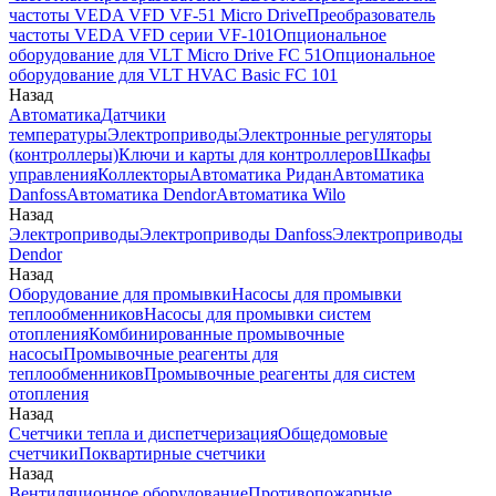
частоты VEDA VFD VF-51 Micro Drive
Преобразователь
частоты VEDA VFD серии VF-101
Опциональное
оборудование для VLT Micro Drive FC 51
Опциональное
оборудование для VLT HVAC Basic FC 101
Назад
Автоматика
Датчики
температуры
Электроприводы
Электронные регуляторы
(контроллеры)
Ключи и карты для контроллеров
Шкафы
управления
Коллекторы
Автоматика Ридан
Автоматика
Danfoss
Автоматика Dendor
Автоматика Wilo
Назад
Электроприводы
Электроприводы Danfoss
Электроприводы
Dendor
Назад
Оборудование для промывки
Насосы для промывки
теплообменников
Насосы для промывки систем
отопления
Комбинированные промывочные
насосы
Промывочные реагенты для
теплообменников
Промывочные реагенты для систем
отопления
Назад
Счетчики тепла и диспетчеризация
Общедомовые
счетчики
Поквартирные счетчики
Назад
Вентиляционное оборудование
Противопожарные