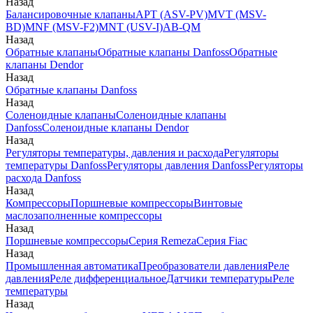
Назад
Балансировочные клапаны
APT (ASV-PV)
MVT (MSV-
BD)
MNF (MSV-F2)
MNT (USV-I)
AB-QM
Назад
Обратные клапаны
Обратные клапаны Danfoss
Обратные
клапаны Dendor
Назад
Обратные клапаны Danfoss
Назад
Соленоидные клапаны
Соленоидные клапаны
Danfoss
Соленоидные клапаны Dendor
Назад
Регуляторы температуры, давления и расхода
Регуляторы
температуры Danfoss
Регуляторы давления Danfoss
Регуляторы
расхода Danfoss
Назад
Компрессоры
Поршневые компрессоры
Винтовые
маслозаполненные компрессоры
Назад
Поршневые компрессоры
Серия Remeza
Серия Fiac
Назад
Промышленная автоматика
Преобразователи давления
Реле
давления
Реле дифференциальное
Датчики температуры
Реле
температуры
Назад