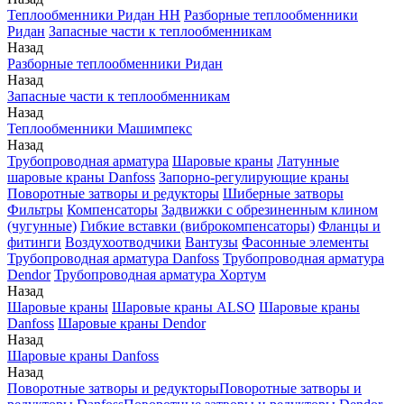
Теплообменники Ридан НН
Разборные теплообменники
Ридан
Запасные части к теплообменникам
Назад
Разборные теплообменники Ридан
Назад
Запасные части к теплообменникам
Назад
Теплообменники Машимпекс
Назад
Трубопроводная арматура
Шаровые краны
Латунные
шаровые краны Danfoss
Запорно-регулирующие краны
Поворотные затворы и редукторы
Шиберные затворы
Фильтры
Компенсаторы
Задвижки с обрезиненным клином
(чугунные)
Гибкие вставки (виброкомпенсаторы)
Фланцы и
фитинги
Воздухоотводчики
Вантузы
Фасонные элементы
Трубопроводная арматура Danfoss
Трубопроводная арматура
Dendor
Трубопроводная арматура Хортум
Назад
Шаровые краны
Шаровые краны ALSO
Шаровые краны
Danfoss
Шаровые краны Dendor
Назад
Шаровые краны Danfoss
Назад
Поворотные затворы и редукторы
Поворотные затворы и