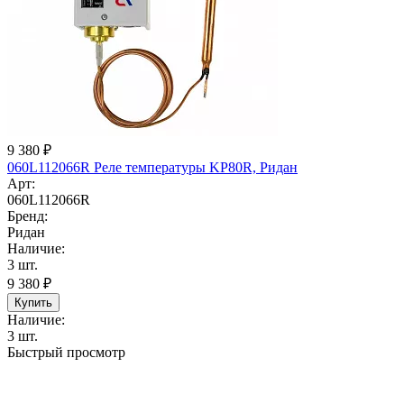
9 380
₽
060L112066R Реле температуры KP80R, Ридан
Арт:
060L112066R
Бренд:
Ридан
Наличие:
3 шт.
9 380
₽
Купить
Наличие:
3 шт.
Быстрый просмотр