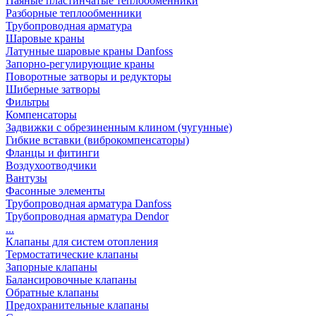
Паяные пластинчатые теплообменники
Разборные теплообменники
Трубопроводная арматура
Шаровые краны
Латунные шаровые краны Danfoss
Запорно-регулирующие краны
Поворотные затворы и редукторы
Шиберные затворы
Фильтры
Компенсаторы
Задвижки с обрезиненным клином (чугунные)
Гибкие вставки (виброкомпенсаторы)
Фланцы и фитинги
Воздухоотводчики
Вантузы
Фасонные элементы
Трубопроводная арматура Danfoss
Трубопроводная арматура Dendor
...
Клапаны для систем отопления
Термостатические клапаны
Запорные клапаны
Балансировочные клапаны
Обратные клапаны
Предохранительные клапаны