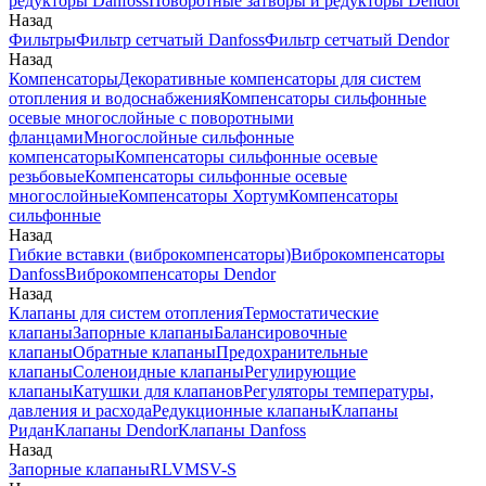
редукторы Danfoss
Поворотные затворы и редукторы Dendor
Назад
Фильтры
Фильтр сетчатый Danfoss
Фильтр сетчатый Dendor
Назад
Компенсаторы
Декоративные компенсаторы для систем
отопления и водоснабжения
Компенсаторы сильфонные
осевые многослойные с поворотными
фланцами
Многослойные сильфонные
компенсаторы
Компенсаторы сильфонные осевые
резьбовые
Компенсаторы сильфонные осевые
многослойные
Компенсаторы Хортум
Компенсаторы
сильфонные
Назад
Гибкие вставки (виброкомпенсаторы)
Виброкомпенсаторы
Danfoss
Виброкомпенсаторы Dendor
Назад
Клапаны для систем отопления
Термостатические
клапаны
Запорные клапаны
Балансировочные
клапаны
Обратные клапаны
Предохранительные
клапаны
Соленоидные клапаны
Регулирующие
клапаны
Катушки для клапанов
Регуляторы температуры,
давления и расхода
Редукционные клапаны
Клапаны
Ридан
Клапаны Dendor
Клапаны Danfoss
Назад
Запорные клапаны
RLV
MSV-S