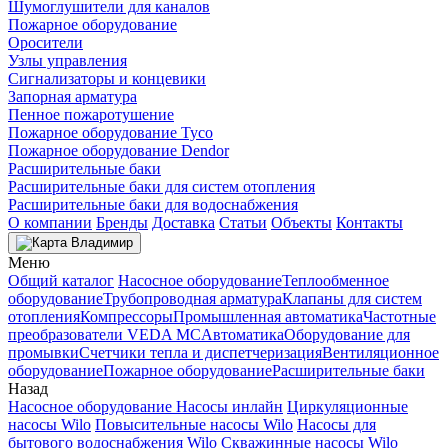
Шумоглушители для каналов
Пожарное оборудование
Оросители
Узлы управления
Сигнализаторы и концевики
Запорная арматура
Пенное пожаротушение
Пожарное оборудование Tyco
Пожарное оборудование Dendor
Расширительные баки
Расширительные баки для систем отопления
Расширительные баки для водоснабжения
О компании
Бренды
Доставка
Статьи
Объекты
Контакты
Владимир
Меню
Общий каталог
Насосное оборудование
Теплообменное
оборудование
Трубопроводная арматура
Клапаны для систем
отопления
Компрессоры
Промышленная автоматика
Частотные
преобразователи VEDA MC
Автоматика
Оборудование для
промывки
Счетчики тепла и диспетчеризация
Вентиляционное
оборудование
Пожарное оборудование
Расширительные баки
Назад
Насосное оборудование
Насосы инлайн
Циркуляционные
насосы Wilo
Повысительные насосы Wilo
Насосы для
бытового водоснабжения Wilo
Скважинные насосы Wilo