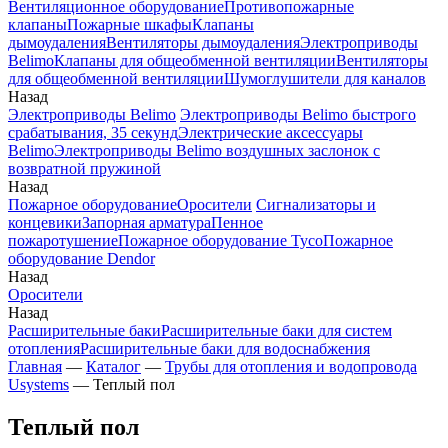
Вентиляционное оборудование
Противопожарные
клапаны
Пожарные шкафы
Клапаны
дымоудаления
Вентиляторы дымоудаления
Электроприводы
Belimo
Клапаны для общеобменной вентиляции
Вентиляторы
для общеобменной вентиляции
Шумоглушители для каналов
Назад
Электроприводы Belimo
Электроприводы Belimo быстрого
срабатывания, 35 секунд
Электрические аксессуары
Belimo
Электроприводы Belimo воздушных заслонок c
возвратной пружиной
Назад
Пожарное оборудование
Оросители
Сигнализаторы и
концевики
Запорная арматура
Пенное
пожаротушение
Пожарное оборудование Tyco
Пожарное
оборудование Dendor
Назад
Оросители
Назад
Расширительные баки
Расширительные баки для систем
отопления
Расширительные баки для водоснабжения
Главная
—
Каталог
—
Трубы для отопления и водопровода
Usystems
—
Теплый пол
Теплый пол