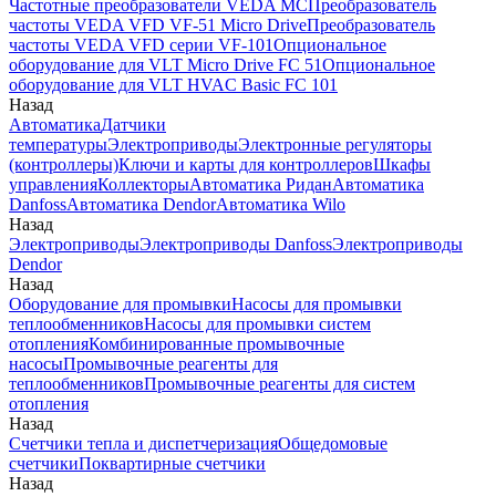
Частотные преобразователи VEDA MC
Преобразователь
частоты VEDA VFD VF-51 Micro Drive
Преобразователь
частоты VEDA VFD серии VF-101
Опциональное
оборудование для VLT Micro Drive FC 51
Опциональное
оборудование для VLT HVAC Basic FC 101
Назад
Автоматика
Датчики
температуры
Электроприводы
Электронные регуляторы
(контроллеры)
Ключи и карты для контроллеров
Шкафы
управления
Коллекторы
Автоматика Ридан
Автоматика
Danfoss
Автоматика Dendor
Автоматика Wilo
Назад
Электроприводы
Электроприводы Danfoss
Электроприводы
Dendor
Назад
Оборудование для промывки
Насосы для промывки
теплообменников
Насосы для промывки систем
отопления
Комбинированные промывочные
насосы
Промывочные реагенты для
теплообменников
Промывочные реагенты для систем
отопления
Назад
Счетчики тепла и диспетчеризация
Общедомовые
счетчики
Поквартирные счетчики
Назад