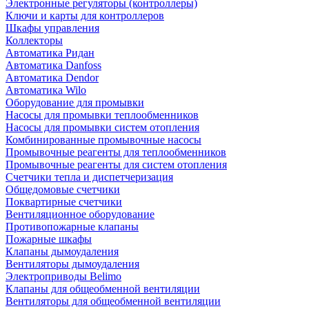
Электронные регуляторы (контроллеры)
Ключи и карты для контроллеров
Шкафы управления
Коллекторы
Автоматика Ридан
Автоматика Danfoss
Автоматика Dendor
Автоматика Wilo
Оборудование для промывки
Насосы для промывки теплообменников
Насосы для промывки систем отопления
Комбинированные промывочные насосы
Промывочные реагенты для теплообменников
Промывочные реагенты для систем отопления
Счетчики тепла и диспетчеризация
Общедомовые счетчики
Поквартирные счетчики
Вентиляционное оборудование
Противопожарные клапаны
Пожарные шкафы
Клапаны дымоудаления
Вентиляторы дымоудаления
Электроприводы Belimo
Клапаны для общеобменной вентиляции
Вентиляторы для общеобменной вентиляции