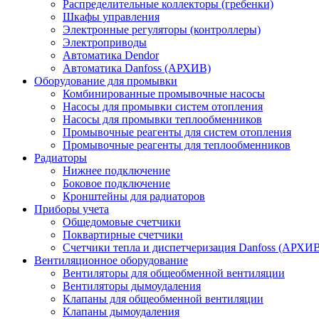
Распределительные коллекторы (гребенки)
Шкафы управления
Электронные регуляторы (контроллеры)
Электроприводы
Автоматика Dendor
Автоматика Danfoss (АРХИВ)
Оборудование для промывки
Комбинированные промывочные насосы
Насосы для промывки систем отопления
Насосы для промывки теплообменников
Промывочные реагенты для систем отопления
Промывочные реагенты для теплообменников
Радиаторы
Нижнее подключение
Боковое подключение
Кронштейны для радиаторов
Приборы учета
Общедомовые счетчики
Поквартирные счетчики
Счетчики тепла и диспетчеризация Danfoss (АРХИ
Вентиляционное оборудование
Вентиляторы для общеобменной вентиляции
Вентиляторы дымоудаления
Клапаны для общеобменной вентиляции
Клапаны дымоудаления