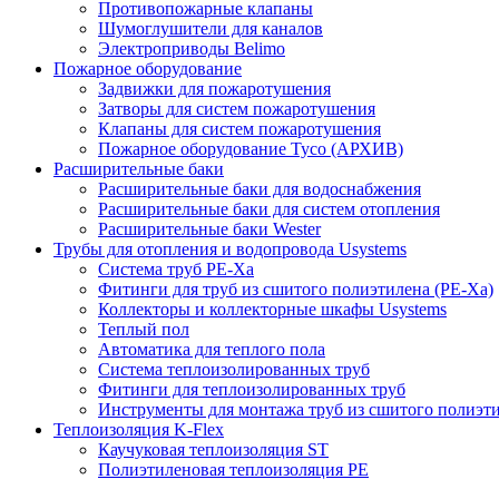
Противопожарные клапаны
Шумоглушители для каналов
Электроприводы Belimo
Пожарное оборудование
Задвижки для пожаротушения
Затворы для систем пожаротушения
Клапаны для систем пожаротушения
Пожарное оборудование Tyco (АРХИВ)
Расширительные баки
Расширительные баки для водоснабжения
Расширительные баки для систем отопления
Расширительные баки Wester
Трубы для отопления и водопровода Usystems
Система труб PE-Xa
Фитинги для труб из сшитого полиэтилена (PE-Xa)
Коллекторы и коллекторные шкафы Usystems
Теплый пол
Автоматика для теплого пола
Система теплоизолированных труб
Фитинги для теплоизолированных труб
Инструменты для монтажа труб из сшитого полиэт
Теплоизоляция K-Flex
Каучуковая теплоизоляция ST
Полиэтиленовая теплоизоляция PE