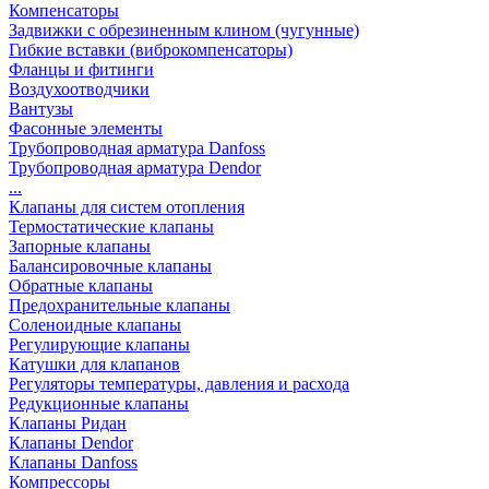
Компенсаторы
Задвижки с обрезиненным клином (чугунные)
Гибкие вставки (виброкомпенсаторы)
Фланцы и фитинги
Воздухоотводчики
Вантузы
Фасонные элементы
Трубопроводная арматура Danfoss
Трубопроводная арматура Dendor
...
Клапаны для систем отопления
Термостатические клапаны
Запорные клапаны
Балансировочные клапаны
Обратные клапаны
Предохранительные клапаны
Соленоидные клапаны
Регулирующие клапаны
Катушки для клапанов
Регуляторы температуры, давления и расхода
Редукционные клапаны
Клапаны Ридан
Клапаны Dendor
Клапаны Danfoss
Компрессоры