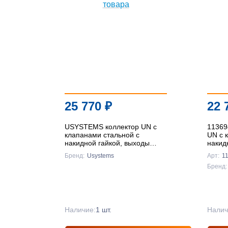
25 770
₽
22 
USYSTEMS коллектор UN с
11369
клапанами стальной с
UN с 
накидной гайкой, выходы
накид
8x3/4" Евроконус '1Ф
7x3/4
Бренд:
Usystems
Арт:
1
Бренд:
Наличие:
1 шт.
Налич