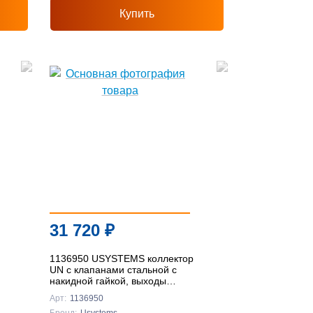
Купить
31 720
₽
1136950 USYSTEMS коллектор
UN с клапанами стальной с
накидной гайкой, выходы
10x3/4" Евроконус '1И
Арт:
1136950
Бренд:
Usystems