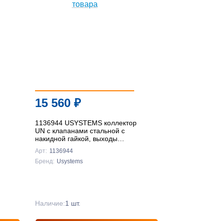
15 560
₽
1136944 USYSTEMS коллектор
UN с клапанами стальной с
накидной гайкой, выходы
4x3/4" Евроконус '1Ф
Арт:
1136944
Бренд:
Usystems
Наличие:
1 шт.