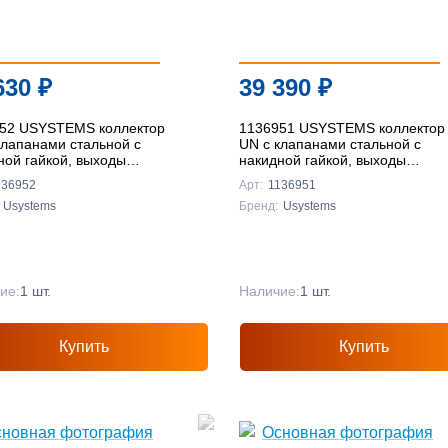
630
₽
39 390
₽
52 USYSTEMS коллектор
1136951 USYSTEMS коллектор
клапанами стальной с
UN с клапанами стальной с
ной гайкой, выходы
накидной гайкой, выходы
4" Евроконус '1И
11x3/4" Евроконус '1И
136952
Арт:
1136951
Usystems
Бренд:
Usystems
ие:
1 шт.
Наличие:
1 шт.
Купить
Купить