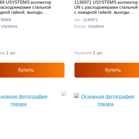
69 USYSTEMS коллектор
1136971 USYSTEMS коллектор
расходомерами стальной
UN с расходомерами стальной
идной гайкой, выходы
с накидной гайкой, выходы
 Евроконус '1Ф
11x3/4 Евроконус '1И
136969
Арт:
1136971
Usystems
Бренд:
Usystems
ие:
1 шт.
Наличие:
1 шт.
Купить
Купить