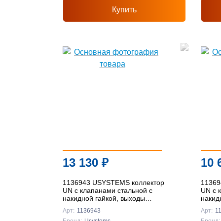
Купить
13 130
₽
10 
1136943 USYSTEMS коллектор
11369
UN с клапанами стальной с
UN с 
накидной гайкой, выходы
накид
3x3/4" Евроконус '1Ф
2x3/4
Арт:
1136943
Арт:
1
Бренд:
Usystems
Бренд: