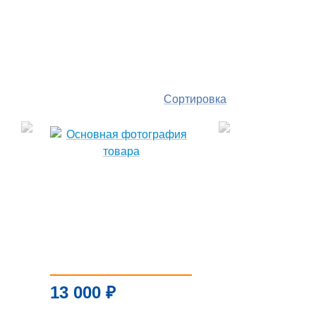
Сортировка
По
популярности
По цене ↑
По цене ↓
По названию ↑
13 000
₽
По названию ↓