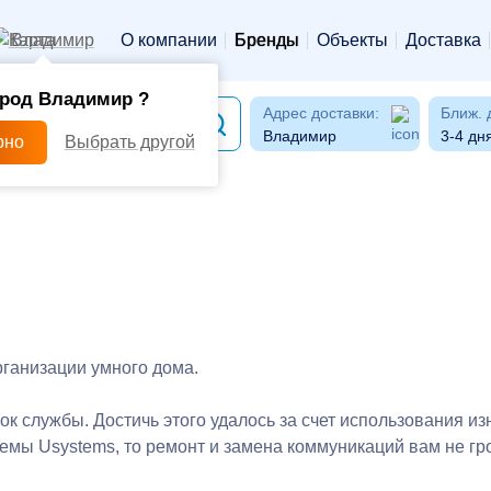
Владимир
О компании
Бренды
Объекты
Доставка
род Владимир ?
Адрес доставки:
Ближ. 
Владимир
3-4 дн
рно
Выбрать другой
рганизации умного дома.
к службы. Достичь этого удалось за счет использования из
мы Usystems, то ремонт и замена коммуникаций вам не гроз