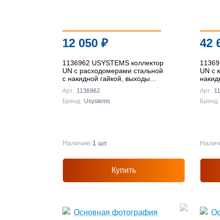
12 050
₽
42 
1136962 USYSTEMS коллектор
11369
UN с расходомерами стальной
UN с 
с накидной гайкой, выходы
накид
2x3/4 Евроконус '1И
12x3/
Арт:
1136962
Арт:
1
Бренд:
Usystems
Бренд:
Наличие:
1 шт.
Налич
Купить