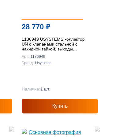
28 770
₽
1136949 USYSTEMS коллектор
UN с клапанами стальной с
накидной гайкой, выходы
9x3/4" Евроконус '1И
Арт:
1136949
Бренд:
Usystems
Наличие:
1 шт.
Купить