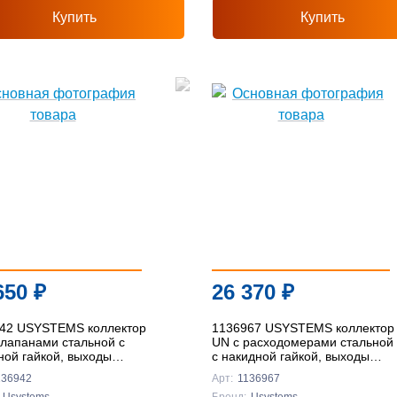
Купить
Купить
Подробнее
Подробнее
Подробнее
Подробнее
Подробнее
Подробнее
Подробнее
Подробнее
Подробнее
Подробнее
Подробнее
Подробнее
Подробнее
Подробнее
Подробнее
650
₽
26 370
₽
42 USYSTEMS коллектор
1136967 USYSTEMS коллектор
клапанами стальной с
UN с расходомерами стальной
ной гайкой, выходы
с накидной гайкой, выходы
" Евроконус '1И
7x3/4 Евроконус '1Ф
136942
Арт:
1136967
Usystems
Бренд:
Usystems