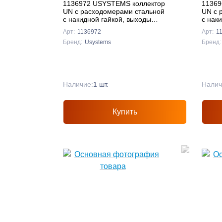
1136972 USYSTEMS коллектор
11369
UN с расходомерами стальной
UN с 
с накидной гайкой, выходы
с нак
12x3/4 Евроконус '1Ф
9x3/4
Арт:
1136972
Арт:
1
Бренд:
Usystems
Бренд:
Наличие:
1 шт.
Налич
Купить