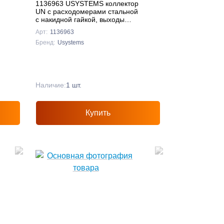
1136963 USYSTEMS коллектор
UN с расходомерами стальной
с накидной гайкой, выходы
3x3/4 Евроконус '1И
Арт:
1136963
Бренд:
Usystems
Наличие:
1 шт.
Купить